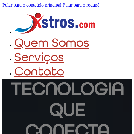
Pular para o conteúdo principal
Pular para o rodapé
Quem Somos
Serviços
Contato
TECNOLOGIA
QUE
CONECTA