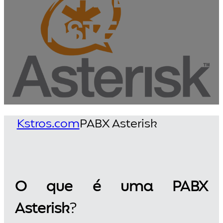
ASTERISK
Kstros.com
PABX Asterisk
O que é uma PABX
Asterisk
?